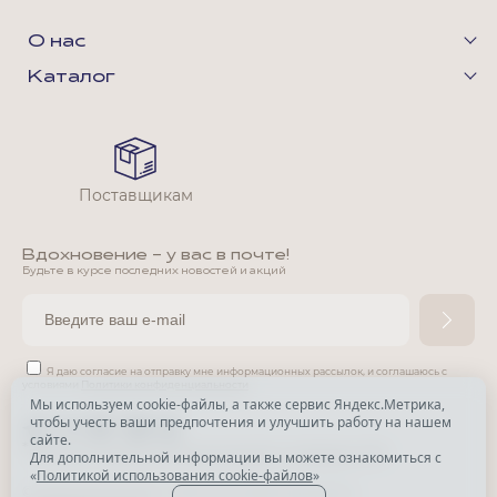
О нас
Каталог
Поставщикам
Вдохновение - у вас в почте!
Будьте в курсе последних новостей и акций
Я даю согласие на отправку мне информационных рассылок,
и соглашаюсь с
условиями
Политики конфиденциальности
Мы используем cookie-файлы, а также сервис Яндекс.Метрика,
чтобы учесть ваши предпочтения и улучшить работу на нашем
*
сайте.
*
Признана экстремистской организацией и запрещена в РФ.
Для дополнительной информации вы можете ознакомиться с
«
Политикой использования cookie-файлов
»
© Park Avenue, 2015 - 2026. Все права защищены