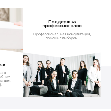
Все разделы
Поддержка
профессионалов
Профессиональная консультация,
помощь с выбором.
ка
аз в
добном
с, дом,
.