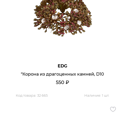
Аксессуары для столовой
Кольца для салфеток
Подушки для стула
Разделочные доски
Аксессуары для стола
Салфетки
Скатерти
Аксессуары для дома
Вешалки и крючки для одежды
Ковры
Мебель
EDG
Зеркала
"Корона из драгоценных камней, D10
Комоды
Консоли
550
₽
Шкафы и стенки
Шкафы
Тумбы
Код товара:
32 665
Наличие:
1 шт.
Мягкая мебель
Диваны
Кресла
Мебель офисная