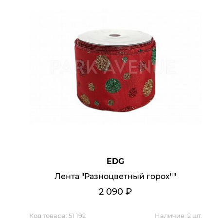
Кресла офисные
Столы офисные
Столы
Стулья
Свет
Бра
Люстры
Настольные лампы
Плафоны и абажуры для настольных ламп
Подсветки картин
Светильники
Технический свет
Точечные светильники
Торшеры
Акции
EDG
Бренды
Лента "Разноцветный горох""
2 090
₽
Гостиная
Код товара:
51 192
Наличие:
2 шт.