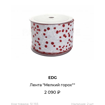
EDG
Лента "Мелкий горох""
2 090
₽
Мягкая мебель
Код товара:
51 193
Наличие:
2 шт.