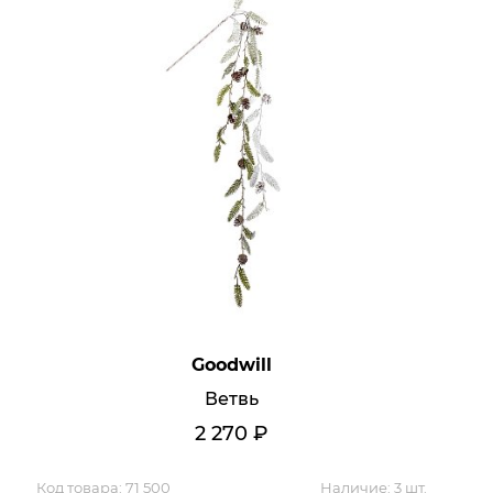
Goodwill
Ветвь
2 270
₽
Код товара:
71 500
Наличие:
3 шт.