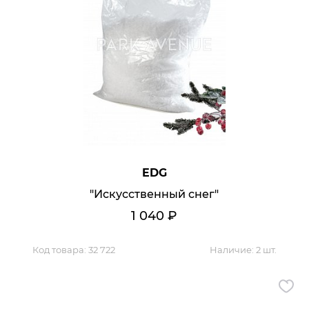
EDG
"Искусственный снег"
1 040
₽
Код товара:
32 722
Наличие:
2 шт.