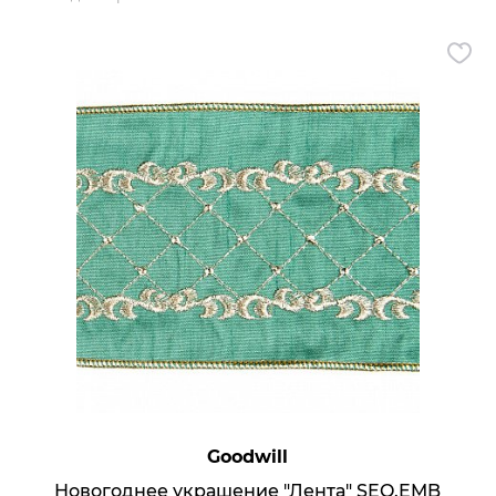
Диваны
Посуда
Аксессуары
Кресла
Ковры
Аксессуары для столовой
Свет
Отзывы
Политика обработки персональны
Реквизиты
3D Тур
Контакты
Goodwill
Новогоднее украшение "Лента" SEQ.EMB