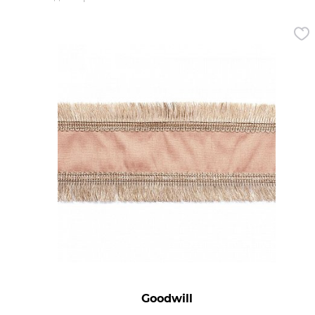
Кухня
Спальня
Детская
Прихожая
Кабинет
Мебель
Кровати
Как купить
Доставка
Оплата
Вопросы и ответы
Goodwill