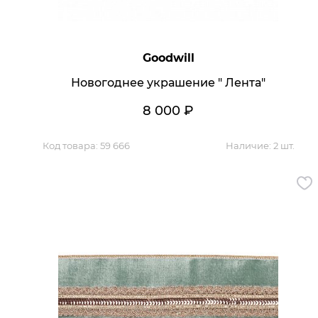
Goodwill
Новогоднее украшение " Лента"
8 000
₽
Код товара:
59 666
Наличие:
2 шт.