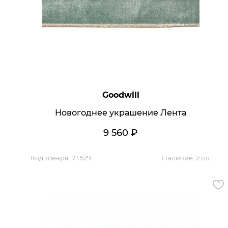
Goodwill
Новогоднее украшение Лента
9 560
₽
Код товара:
71 529
Наличие:
2 шт.