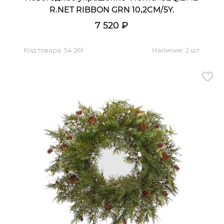
R.NET RIBBON GRN 10,2CM/5Y.
7 520
₽
Код товара:
54 261
Наличие:
2 шт.