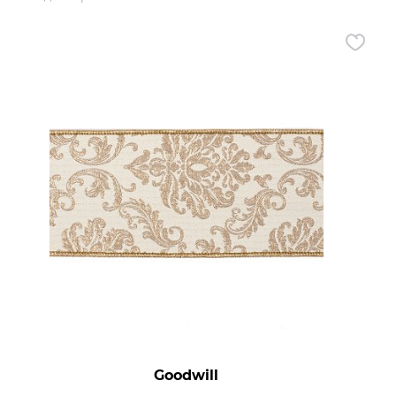
х данных
Goodwill