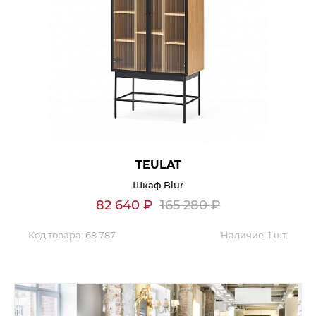
Гостиная
Мягкая мебель
Кухня
Диваны
Спальня
Посуда
Детская
Аксессуары
Прихожая
Кресла
Кабинет
Ковры
Мебель
Аксессуары для столовой
TEULAT
Кровати
Свет
Шкаф Blur
82 640
₽
165 280
₽
Код товара:
68 787
Наличие:
1 шт.
Как купить
Отзывы
Доставка
Политика обработки
персональных данных
Оплата
Реквизиты
Вопросы и ответы
3D Тур