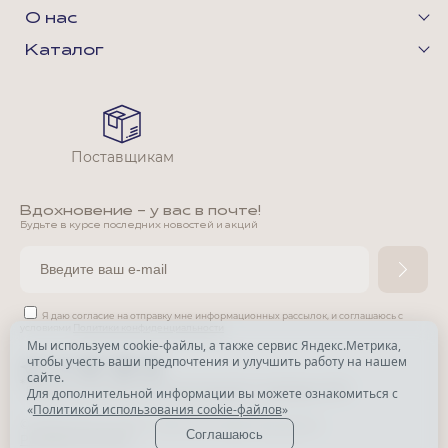
О нас
Каталог
Поставщикам
Вдохновение - у вас в почте!
Будьте в курсе последних новостей и акций
Я даю согласие на отправку мне информационных рассылок,
и соглашаюсь с
условиями
Политики конфиденциальности
Мы используем cookie-файлы, а также сервис Яндекс.Метрика,
чтобы учесть ваши предпочтения и улучшить работу на нашем
*
сайте.
*
Признана экстремистской организацией и запрещена в РФ.
Для дополнительной информации вы можете ознакомиться с
«
Политикой использования cookie-файлов
»
© Park Avenue, 2015 - 2026. Все права защищены
Соглашаюсь
Разработка сайта