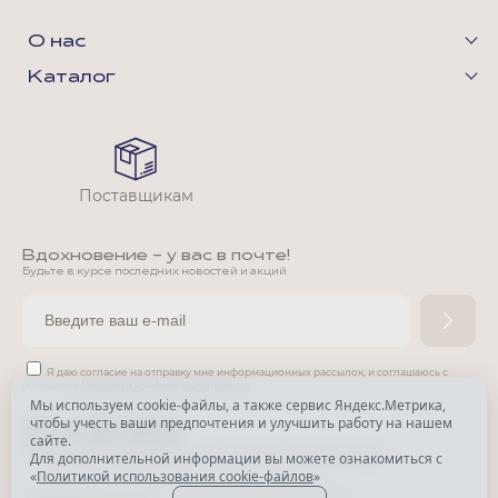
О нас
Каталог
Поставщикам
Вдохновение - у вас в почте!
Будьте в курсе последних новостей и акций
Я даю согласие на отправку мне информационных рассылок,
и соглашаюсь с
условиями
Политики конфиденциальности
Мы используем cookie-файлы, а также сервис Яндекс.Метрика,
чтобы учесть ваши предпочтения и улучшить работу на нашем
*
сайте.
*
Признана экстремистской организацией и запрещена в РФ.
Для дополнительной информации вы можете ознакомиться с
«
Политикой использования cookie-файлов
»
© Park Avenue, 2015 - 2026. Все права защищены