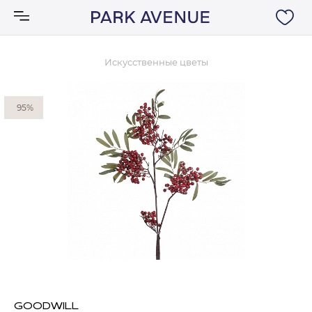
Искусственные цветы
Аксессуары
95%
Ковры
Мебель
Свет
Акции
Бренды
GOODWILL