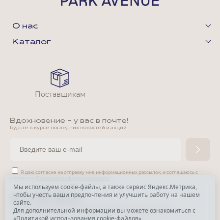
О нас
Каталог
Поставщикам
Вдохновение - у вас в почте!
Будьте в курсе последних новостей и акций
Я даю согласие на отправку мне информационных рассылок,
и соглашаюсь с
условиями
Политики конфиденциальности
Мы используем cookie-файлы, а также сервис Яндекс.Метрика,
чтобы учесть ваши предпочтения и улучшить работу на нашем
*
сайте.
*
Признана экстремистской организацией и запрещена в РФ.
Для дополнительной информации вы можете ознакомиться с
«
Политикой использования cookie-файлов
»