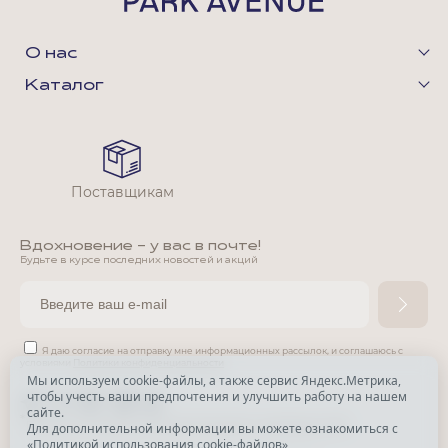
О нас
Каталог
Поставщикам
Вдохновение - у вас в почте!
Будьте в курсе последних новостей и акций
Я даю согласие на отправку мне информационных рассылок,
и соглашаюсь с
условиями
Политики конфиденциальности
Мы используем cookie-файлы, а также сервис Яндекс.Метрика,
чтобы учесть ваши предпочтения и улучшить работу на нашем
*
сайте.
*
Признана экстремистской организацией и запрещена в РФ.
Для дополнительной информации вы можете ознакомиться с
«
Политикой использования cookie-файлов
»