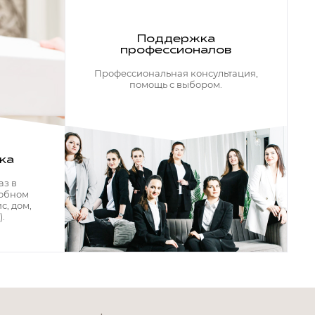
Поддержка
профессионалов
Профессиональная консультация,
помощь с выбором.
ка
аз в
добном
с, дом,
.