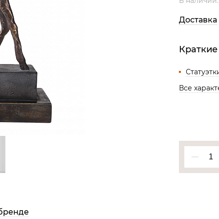
В наличии
Все разделы
Доставка
Краткие
Статуэтк
Все харак
бренде