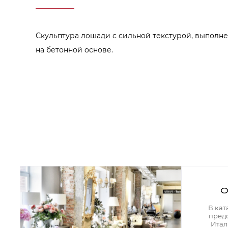
Аксессуары для столовой
Кольца для салфеток
Подушки для стула
Разделочные доски
Скульптура лошади с сильной текстурой, выполне
Аксессуары для стола
Салфетки
на бетонной основе.
Скатерти
Аксессуары для дома
Вешалки и крючки для одежды
Ковры
Мебель
Зеркала
Комоды
Консоли
Шкафы и стенки
Шкафы
Тумбы
О
Мягкая мебель
Диваны
В кат
Кресла
пред
Мебель офисная
Итал