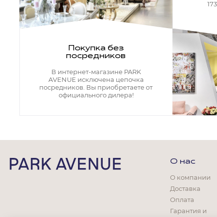
Кресла офисные
17
Столы офисные
Столы
Стулья
Свет
Покупка без
посредников
Бра
Люстры
В интернет-магазине PARK
Настольные лампы
AVENUE исключена цепочка
Плафоны и абажуры для настольных ламп
посредников. Вы приобретаете от
официального дилера!
Подсветки картин
Светильники
Технический свет
Точечные светильники
Торшеры
Акции
О нас
Бренды
О компании
Доставка
Оплата
Гарантия и
Гостиная