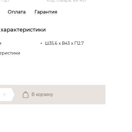
:
1 шт.
Код товара: 69 437
Все разделы
Оплата
Гарантия
 характеристики
и
Ш35.6 x В43 x Г12.7
теристики
В корзину