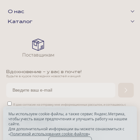
О нас
Каталог
Поставщикам
Вдохновение - у вас в почте!
Будьте в курсе последних новостей и акций
Я даю согласие на отправку мне информационных рассылок,
и соглашаюсь с
условиями
Политики конфиденциальности
Мы используем cookie-файлы, а также сервис Яндекс.Метрика,
чтобы учесть ваши предпочтения и улучшить работу на нашем
*
сайте.
*
Признана экстремистской организацией и запрещена в РФ.
Для дополнительной информации вы можете ознакомиться с
«
Политикой использования cookie-файлов
»
© Park Avenue, 2015 - 2026. Все права защищены