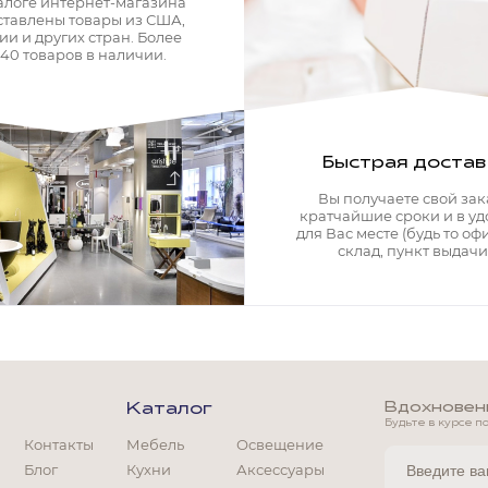
алоге интернет-магазина
ставлены товары из США,
ии и других стран. Более
340 товаров в наличии.
Быстрая достав
Вы получаете свой зак
кратчайшие сроки и в у
для Вас месте (будь то офи
склад, пункт выдачи)
Вдохновение
Каталог
Будьте в курсе п
Контакты
Мебель
Освещение
Блог
Кухни
Аксессуары
Мягкая мебель