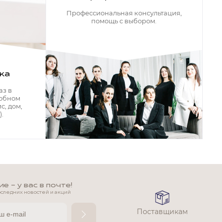
Профессиональная консультация,
помощь с выбором.
ка
аз в
добном
с, дом,
.
 - у вас в почте!
оследних новостей и акций
Поставщикам