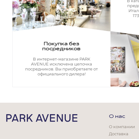
Кресла офисные
В кат
пред
Столы офисные
Итал
Столы
17
Стулья
Свет
Бра
Покупка без
Люстры
посредников
Настольные лампы
Плафоны и абажуры для настольных ламп
В интернет-магазине PARK
Подсветки картин
AVENUE исключена цепочка
Светильники
посредников. Вы приобретаете от
Технический свет
официального дилера!
Точечные светильники
Торшеры
Акции
Бренды
О нас
О компании
Доставка
Гостиная