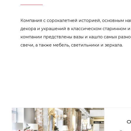
Аксессуары для столовой
Кольца для салфеток
Подушки для стула
Разделочные доски
Компания с сорокалетней историей, основным н
Аксессуары для стола
Салфетки
декора и украшений в классическом старинном и
Скатерти
компании предствлены вазы и кашпо самых разно
Аксессуары для дома
Вешалки и крючки для одежды
свечи, а также мебель, светильники и зеркала.
Ковры
Мебель
Зеркала
Комоды
Консоли
Шкафы и стенки
Шкафы
Тумбы
Мягкая мебель
Диваны
Кресла
О
Мебель офисная