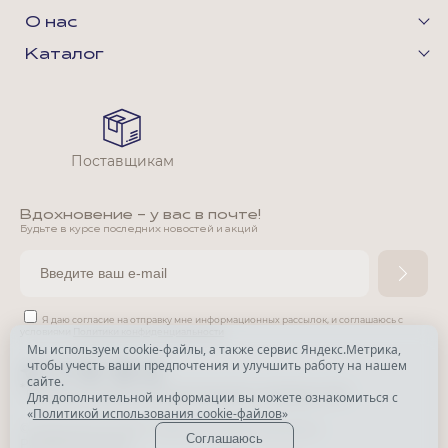
О нас
Каталог
Поставщикам
Вдохновение - у вас в почте!
Будьте в курсе последних новостей и акций
Я даю согласие на отправку мне информационных рассылок,
и соглашаюсь с
условиями
Политики конфиденциальности
Мы используем cookie-файлы, а также сервис Яндекс.Метрика,
чтобы учесть ваши предпочтения и улучшить работу на нашем
*
сайте.
*
Признана экстремистской организацией и запрещена в РФ.
Для дополнительной информации вы можете ознакомиться с
«
Политикой использования cookie-файлов
»
© Park Avenue, 2015 - 2026. Все права защищены
Соглашаюсь
Разработка сайта