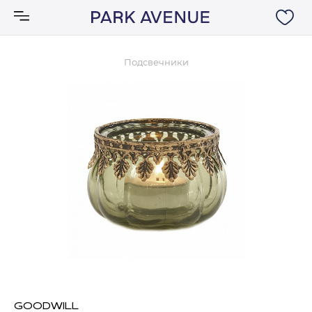
Подсвечники
Аксессуары
Ковры
Мебель
Свет
Акции
Бренды
GOODWILL