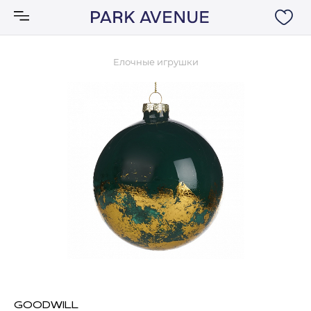
Елочные игрушки
Аксессуары
Ковры
Мебель
Свет
Акции
Бренды
GOODWILL