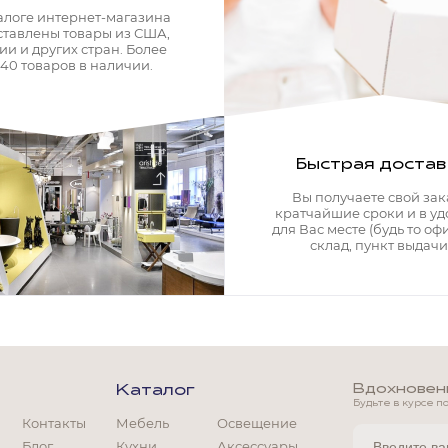
алоге интернет-магазина
ставлены товары из США,
ии и других стран. Более
340 товаров в наличии.
Быстрая достав
Вы получаете свой зак
кратчайшие сроки и в у
для Вас месте (будь то офи
склад, пункт выдачи)
Вдохновение
Каталог
Будьте в курсе п
Контакты
Мебель
Освещение
Мягкая мебель
Блог
Кухни
Аксессуары