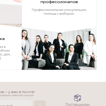
профессионалов
Профессиональная консультация,
помощь с выбором.
ка
аз в
добном
с, дом,
.
 - у вас в почте!
оследних новостей и акций
Поставщикам