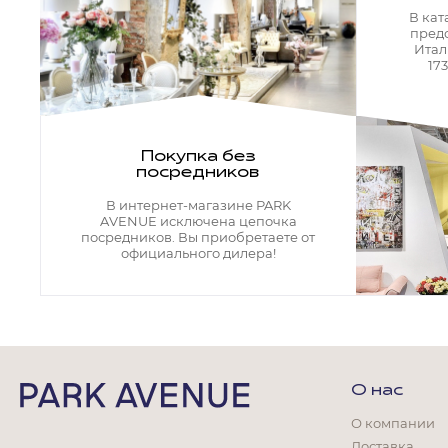
Кресла офисные
В кат
Столы офисные
пред
Столы
Итал
Стулья
17
Свет
Бра
Люстры
Покупка без
Настольные лампы
посредников
Плафоны и абажуры для настольных ламп
Подсветки картин
В интернет-магазине PARK
Светильники
AVENUE исключена цепочка
Технический свет
посредников. Вы приобретаете от
Точечные светильники
официального дилера!
Торшеры
Акции
Бренды
О нас
О компании
Гостиная
Доставка