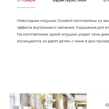
О товаре
Характеристики
О 
Аксессуары для столовой
Кольца для салфеток
Подушки для стула
Разделочные доски
Аксессуары для стола
Новогодние игрушки Goodwill изготовлены из зак
Салфетки
Скатерти
эффекта внутреннего свечения. Украшения для елк
Аксессуары для дома
На изготовление одной игрушки уходит семь дней
Вешалки и крючки для одежды
восхищаются, их дарят детям, с ними в дом прих
Ковры
Мебель
Зеркала
Комоды
Консоли
Шкафы и стенки
Шкафы
Тумбы
Мягкая мебель
Диваны
Кресла
Мебель офисная
О