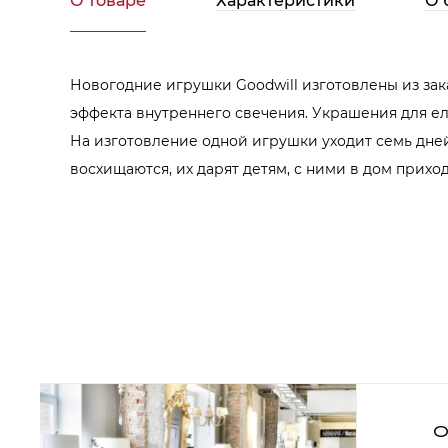
О товаре
Характеристики
О 
Аксессуары для столовой
Кольца для салфеток
Подушки для стула
Разделочные доски
Аксессуары для стола
Новогодние игрушки Goodwill изготовлены из зак
Салфетки
Скатерти
эффекта внутреннего свечения. Украшения для елк
Аксессуары для дома
На изготовление одной игрушки уходит семь дней
Вешалки и крючки для одежды
восхищаются, их дарят детям, с ними в дом прих
Ковры
Мебель
Зеркала
Комоды
Консоли
Шкафы и стенки
Шкафы
Тумбы
Мягкая мебель
Диваны
Кресла
Мебель офисная
О