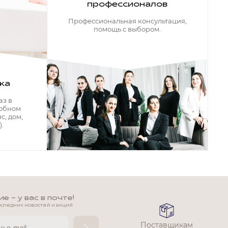
профессионалов
Профессиональная консультация,
помощь с выбором.
ка
аз в
добном
с, дом,
.
 - у вас в почте!
оследних новостей и акций
Поставщикам