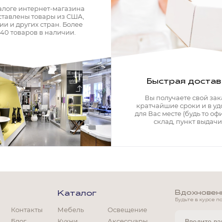
алоге интернет-магазина
ставлены товары из США,
ии и других стран. Более
340 товаров в наличии.
Быстрая достав
Вы получаете свой зак
кратчайшие сроки и в у
для Вас месте (будь то офи
склад, пункт выдачи)
Вдохновение
Каталог
Будьте в курсе п
Контакты
Мебель
Освещение
Мягкая мебель
Блог
Кухни
Аксессуары