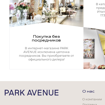
Кресла офисные
В кат
Столы офисные
пред
Столы
Итал
Стулья
17
Свет
Бра
Люстры
Покупка без
Настольные лампы
посредников
Плафоны и абажуры для настольных ламп
Подсветки картин
В интернет-магазине PARK
Светильники
AVENUE исключена цепочка
Технический свет
посредников. Вы приобретаете от
Точечные светильники
официального дилера!
Торшеры
Акции
Бренды
О нас
О компании
Гостиная
Доставка