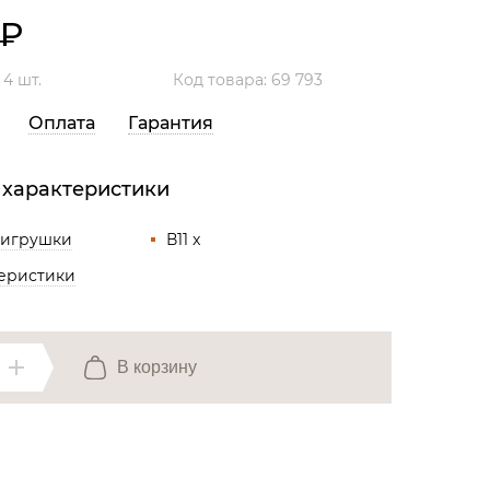
Все разделы
₽
:
4 шт.
Код товара: 69 793
Оплата
Гарантия
 характеристики
 игрушки
В11 x
теристики
В корзину