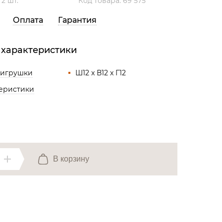
:
2 шт.
Код товара: 69 575
Все разделы
Оплата
Гарантия
 характеристики
 игрушки
Ш12 x В12 x Г12
теристики
В корзину