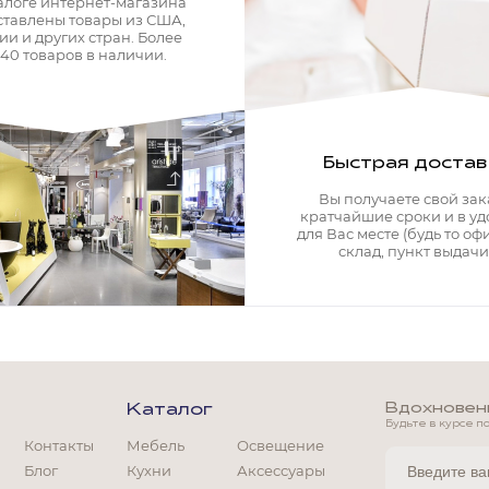
алоге интернет-магазина
ставлены товары из США,
ии и других стран. Более
340 товаров в наличии.
Быстрая достав
Вы получаете свой зак
кратчайшие сроки и в у
для Вас месте (будь то офи
склад, пункт выдачи)
Вдохновение
Каталог
Будьте в курсе п
Контакты
Мебель
Освещение
Блог
Кухни
Аксессуары
Мягкая мебель