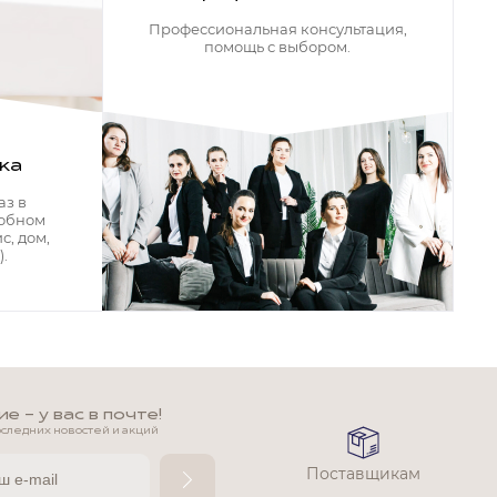
Профессиональная консультация,
помощь с выбором.
ка
аз в
добном
с, дом,
.
 - у вас в почте!
оследних новостей и акций
Поставщикам