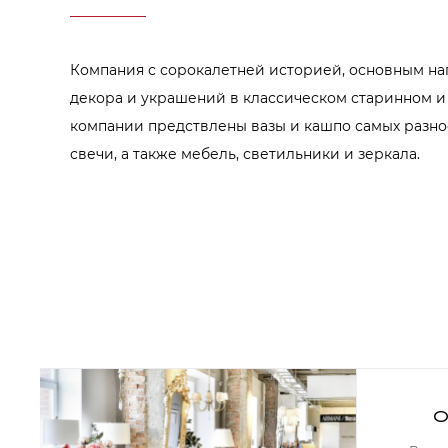
Аксессуары для столовой
Кольца для салфеток
Подушки для стула
Разделочные доски
Компания с сорокалетней историей, основным н
Аксессуары для стола
Салфетки
декора и украшений в классическом старинном и
Скатерти
компании предствлены вазы и кашпо самых разно
Аксессуары для дома
Вешалки и крючки для одежды
свечи, а также мебель, светильники и зеркала.
Ковры
Мебель
Зеркала
Комоды
Консоли
Шкафы и стенки
Шкафы
Тумбы
Мягкая мебель
Диваны
Кресла
О
Мебель офисная