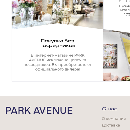
Кресла офисные
В кат
пред
Столы офисные
Итал
Столы
17
Стулья
Свет
Бра
Покупка без
Люстры
посредников
Настольные лампы
Плафоны и абажуры для настольных ламп
В интернет-магазине PARK
Подсветки картин
AVENUE исключена цепочка
Светильники
посредников. Вы приобретаете от
Технический свет
официального дилера!
Точечные светильники
Торшеры
Акции
Бренды
О нас
О компании
Доставка
Гостиная