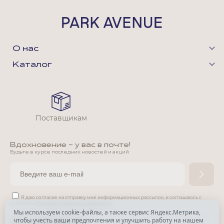
О нас
Каталог
Поставщикам
Вдохновение - у вас в почте!
Будьте в курсе последних новостей и акций
Я даю согласие на отправку мне информационных рассылок,
и соглашаюсь с
условиями
Политики конфиденциальности
Мы используем cookie-файлы, а также сервис Яндекс.Метрика,
чтобы учесть ваши предпочтения и улучшить работу на нашем
*