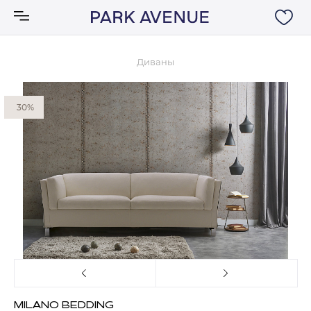
Диваны
Аксессуары
30%
Ковры
Мебель
Свет
Акции
Бренды
MILANO BEDDING