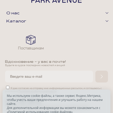
О нас
Каталог
Поставщикам
Вдохновение - у вас в почте!
Будьте в курсе последних новостей и акций
Я даю согласие на отправку мне информационных рассылок,
и соглашаюсь с
условиями
Политики конфиденциальности
Мы используем cookie-файлы, а также сервис Яндекс.Метрика,
чтобы учесть ваши предпочтения и улучшить работу на нашем
*
сайте.
*
Признана экстремистской организацией и запрещена в РФ.
Для дополнительной информации вы можете ознакомиться с
«
Политикой использования cookie-файлов
»