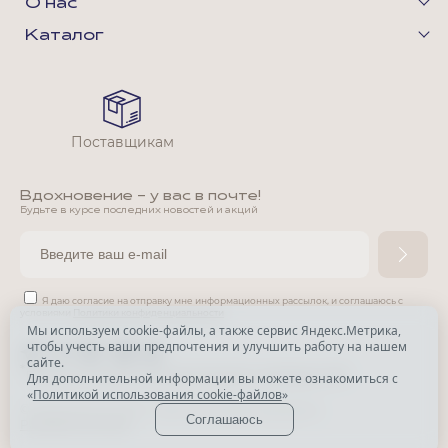
О нас
Каталог
Поставщикам
Вдохновение - у вас в почте!
Будьте в курсе последних новостей и акций
Я даю согласие на отправку мне информационных рассылок,
и соглашаюсь с
условиями
Политики конфиденциальности
Мы используем cookie-файлы, а также сервис Яндекс.Метрика,
чтобы учесть ваши предпочтения и улучшить работу на нашем
*
сайте.
*
Признана экстремистской организацией и запрещена в РФ.
Для дополнительной информации вы можете ознакомиться с
«
Политикой использования cookie-файлов
»
© Park Avenue, 2015 - 2026. Все права защищены
Соглашаюсь
Разработка сайта