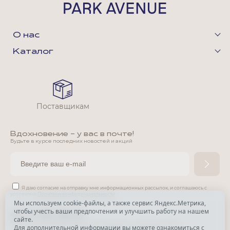
О нас
Каталог
Поставщикам
Вдохновение - у вас в почте!
Будьте в курсе последних новостей и акций
Я даю согласие на отправку мне информационных рассылок,
и соглашаюсь с
условиями
Политики конфиденциальности
Мы используем cookie-файлы, а также сервис Яндекс.Метрика,
чтобы учесть ваши предпочтения и улучшить работу на нашем
*
сайте.
*
Признана экстремистской организацией и запрещена в РФ.
Для дополнительной информации вы можете ознакомиться с