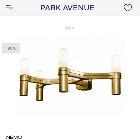
Бра
Аксессуары
80%
Ковры
Мебель
Свет
Акции
Бренды
NEMO