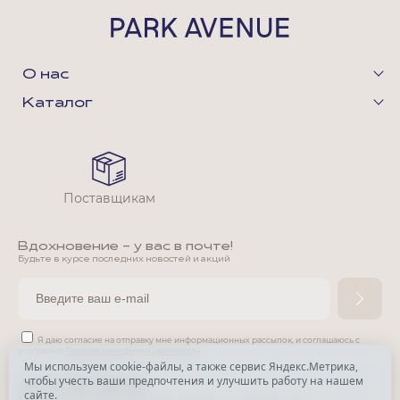
О нас
Каталог
Поставщикам
Вдохновение - у вас в почте!
Будьте в курсе последних новостей и акций
Я даю согласие на отправку мне информационных рассылок,
и соглашаюсь с
условиями
Политики конфиденциальности
Мы используем cookie-файлы, а также сервис Яндекс.Метрика,
чтобы учесть ваши предпочтения и улучшить работу на нашем
*
сайте.