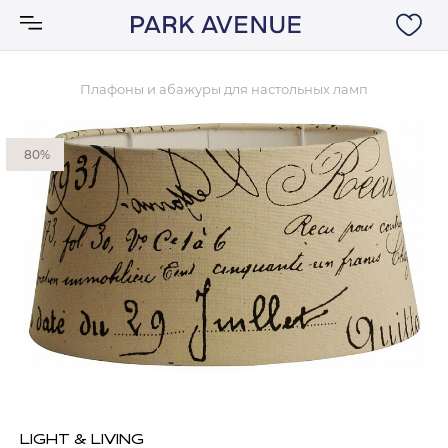
Плафоны и абажуры для настольных ламп
Аксессуары
80%
Ковры
Мебель
Свет
Акции
Бренды
LIGHT & LIVING