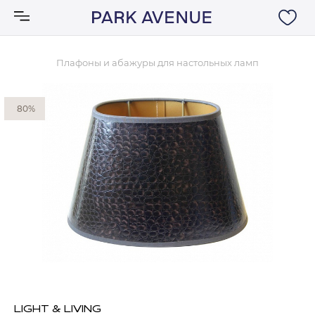
Плафоны и абажуры для настольных ламп
Аксессуары
80%
Ковры
Мебель
Свет
Акции
Бренды
LIGHT & LIVING