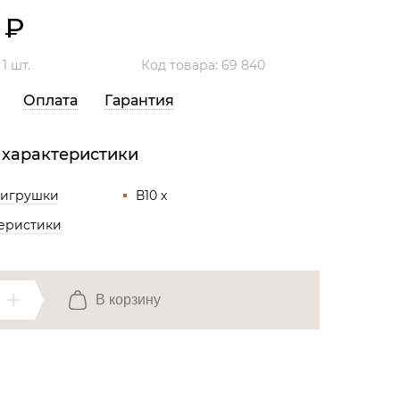
Все разделы
0
₽
:
1 шт.
Код товара: 69 840
Оплата
Гарантия
 характеристики
 игрушки
В10 x
теристики
В корзину