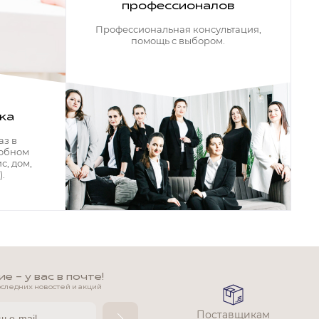
профессионалов
Профессиональная консультация,
помощь с выбором.
ка
аз в
добном
с, дом,
.
 - у вас в почте!
оследних новостей и акций
Поставщикам