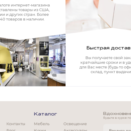
алоге интернет-магазина
ставлены товары из США,
ии и других стран. Более
340 товаров в наличии.
Быстрая достав
Вы получаете свой зак
кратчайшие сроки и в у
для Вас месте (будь то офи
склад, пункт выдачи)
Вдохновение
Каталог
Будьте в курсе п
Контакты
Мебель
Освещение
Мягкая мебель
Блог
Кухни
Аксессуары