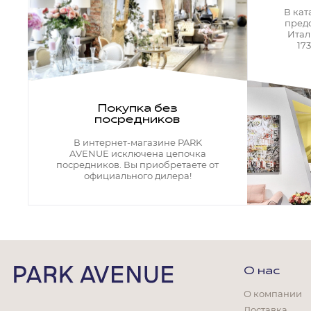
Кресла офисные
В кат
Столы офисные
пред
Столы
Итал
Стулья
17
Свет
Бра
Люстры
Покупка без
Настольные лампы
посредников
Плафоны и абажуры для настольных ламп
Подсветки картин
В интернет-магазине PARK
Светильники
AVENUE исключена цепочка
Технический свет
посредников. Вы приобретаете от
Точечные светильники
официального дилера!
Торшеры
Акции
Бренды
О нас
О компании
Гостиная
Доставка