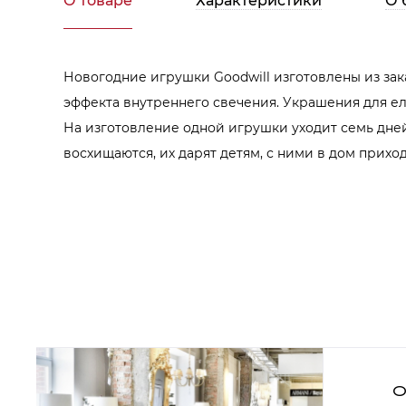
О товаре
Характеристики
О 
Аксессуары для столовой
Кольца для салфеток
Подушки для стула
Разделочные доски
Аксессуары для стола
Новогодние игрушки Goodwill изготовлены из зак
Салфетки
Скатерти
эффекта внутреннего свечения. Украшения для елк
Аксессуары для дома
На изготовление одной игрушки уходит семь дней
Вешалки и крючки для одежды
восхищаются, их дарят детям, с ними в дом прих
Ковры
Мебель
Зеркала
Комоды
Консоли
Шкафы и стенки
Шкафы
Тумбы
Мягкая мебель
Диваны
Кресла
Мебель офисная
О